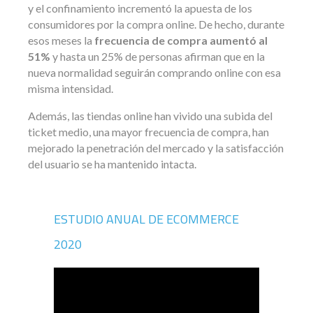
y el confinamiento incrementó la apuesta de los
consumidores por la compra online. De hecho, durante
esos meses la
frecuencia de compra aumentó al
51%
y hasta un 25% de personas afirman que en la
nueva normalidad seguirán comprando online con esa
misma intensidad.
Además, las tiendas online han vivido una subida del
ticket medio, una mayor frecuencia de compra, han
mejorado la penetración del mercado y la satisfacción
del usuario se ha mantenido intacta.
ESTUDIO ANUAL DE ECOMMERCE
2020