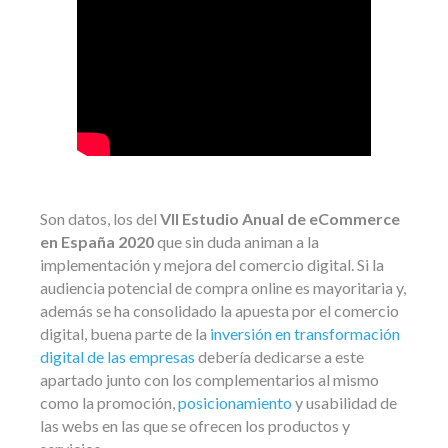
Son datos, los del
VII Estudio Anual de eCommerce
en España 2020
que sin duda animan a la
implementación y mejora del comercio digital. Si la
audiencia potencial de compra online es mayoritaria y,
además se ha consolidado la apuesta por el comercio
digital, buena parte de la
inversión en transformación
digital de las empresas
debería dedicarse a este
apartado junto con los complementarios al mismo
como la promoción,
posicionamiento
y usabilidad de
las webs en las que se ofrecen los productos y