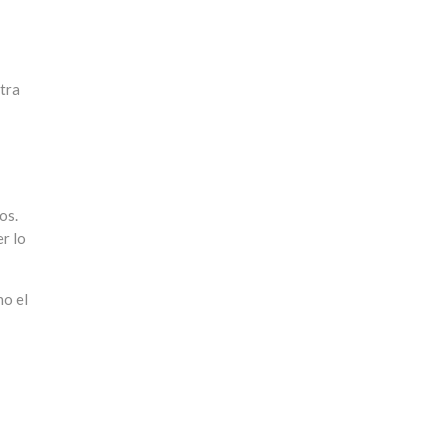
ntra
os.
er lo
ho el