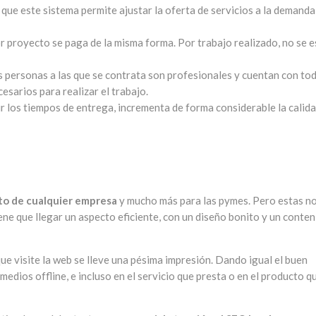
a que este sistema permite ajustar la oferta de servicios a la demanda
or proyecto se paga de la misma forma. Por trabajo realizado, no se e
as personas a las que se contrata son profesionales y cuentan con to
sarios para realizar el trabajo.
ir los tiempos de entrega, incrementa de forma considerable la calid
nto de cualquier empresa
y mucho más para las pymes. Pero estas no
iene que llegar un aspecto eficiente, con un diseño bonito y un conte
que visite la web se lleve una pésima impresión. Dando igual el buen
edios offline, e incluso en el servicio que presta o en el producto q