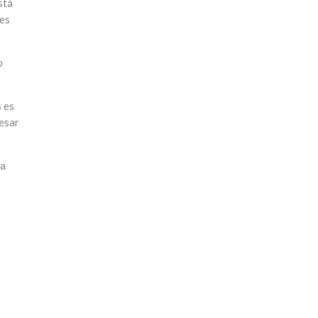
stá
les
o
s es
resar
ea