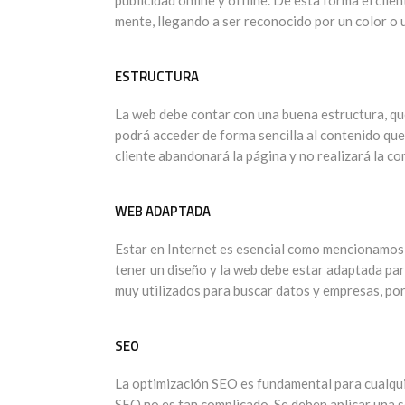
publicidad online y offline. De esta forma el cli
mente, llegando a ser reconocido por un color o 
ESTRUCTURA
La web debe contar con una buena estructura, que 
podrá acceder de forma sencilla al contenido que 
cliente abandonará la página y no realizará la co
WEB ADAPTADA
Estar en Internet es esencial como mencionamos 
tener un diseño y la web debe estar adaptada par
muy utilizados para buscar datos y empresas, por 
SEO
La optimización SEO es fundamental para cualqui
SEO no es tan complicado. Se deben aplicar una s