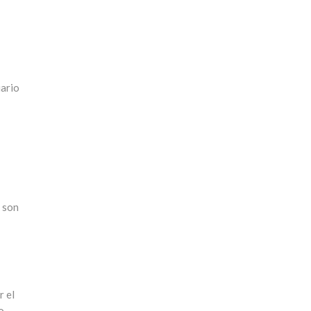
uario
s son
r el
o