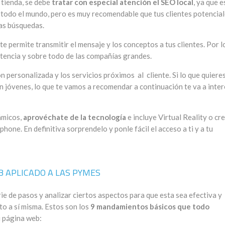
o tienda, se debe
tratar con especial atención el SEO local
, ya que e
e todo el mundo, pero es muy recomendable que tus clientes potencia
das búsquedas.
te permite transmitir el mensaje y los conceptos a tus clientes. Por l
etencia y sobre todo de las compañías grandes.
n personalizada y los servicios próximos al cliente. Si lo que quiere
on jóvenes, lo que te vamos a recomendar a continuación te va a inte
ámicos,
aprovéchate de la tecnología
e incluye Virtual Reality o cr
phone. En definitiva sorprendelo y ponle fácil el acceso a ti y a tu
 APLICADO A LAS PYMES
rie de pasos y analizar ciertos aspectos para que esta sea efectiva y
to a sí misma. Estos son los
9 mandamientos básicos que todo
u página web: