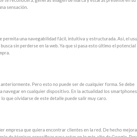
ente te reconocerá, generas imagen de marca y estarás presente en su
una sensación.
permita una navegabilidad fácil, intuitiva y estructurada. Así, el us
busca sin perderse en la web. Ya que si pasa esto último el potencial
mpra.
anteriormente. Pero esto no puede ser de cualquier forma. Se debe
a navegar en cualquier dispositivo. En la actualidad los smartphone
lo que olvidarse de este detalle puede salir muy caro.
er empresa que quiera encontrar clientes en la red. De hecho mejora
erie de técnicas específicas para estar en lo más alto de Google. Per