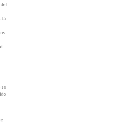
 del
stá
dos
ad
 se
nido
ue