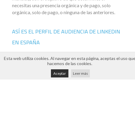
necesitas una presencia orgánica y de pago, solo
orgánica, solo de pago, o ninguna de las anteriores.
ASÍ ES EL PERFIL DE AUDIENCIA DE LINKEDIN
EN ESPAÑA
Esta web utiliza cookies. Al navegar en esta página, aceptas el uso qu
En total, hay
hasta 13 millones de usuarios en
hacemos de las cookies.
España
que utilizan linkedIn y a los cuales se podría
llegar con publicidad, y también con una gestión
Aceptar
Leer más
orgánica de los perfiles empresariales de esta red, así
como con una repercusión complementaria por parte
de los perfiles personales de los trabajadores de la
compañía.
Analizando ese alcance,
a través de linkedIn una
marca podría alcanzar al 34% de la población