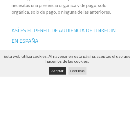
necesitas una presencia orgánica y de pago, solo
orgánica, solo de pago, o ninguna de las anteriores.
ASÍ ES EL PERFIL DE AUDIENCIA DE LINKEDIN
EN ESPAÑA
Esta web utiliza cookies. Al navegar en esta página, aceptas el uso qu
En total, hay
hasta 13 millones de usuarios en
hacemos de las cookies.
España
que utilizan linkedIn y a los cuales se podría
llegar con publicidad, y también con una gestión
Aceptar
Leer más
orgánica de los perfiles empresariales de esta red, así
como con una repercusión complementaria por parte
de los perfiles personales de los trabajadores de la
compañía.
Analizando ese alcance,
a través de linkedIn una
marca podría alcanzar al 34% de la población