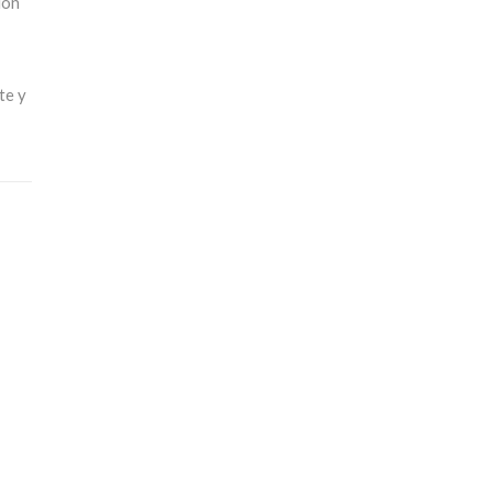
ión
te y