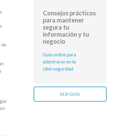
a
Consejos prácticos
para mantener
as
segura tu
información y tu
negocio
o de
Guía online para
adentrarse en la
an
ciberseguridad
y
VER GUÍA
egar
con