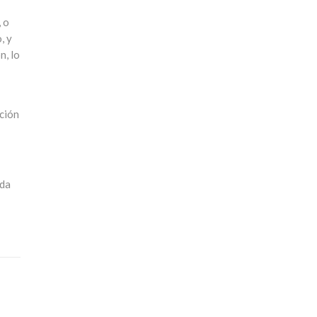
 o
, y
n, lo
ación
ida