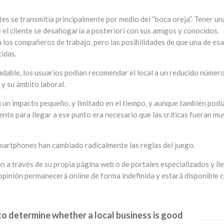
tes se transmitía principalmente por medio del “boca oreja”. Tener un
 el cliente se desahogaría a posteriori con sus amigos y conocidos.
 los compañeros de trabajo, pero las posibilidades de que una de es
cidas.
adable, los usuarios podían recomendar el local a un reducido númer
 y su ámbito laboral.
n un impacto pequeño, y limitado en el tiempo, y aunque también podí
nte para llegar a ese punto era necesario que las críticas fueran mu
smartphones han cambiado radicalmente las reglas del juego.
n a través de su propia página web o de portales especializados y ll
 opinión permanecerá online de forma indefinida y estará disponible 
to determine whether a local business is good