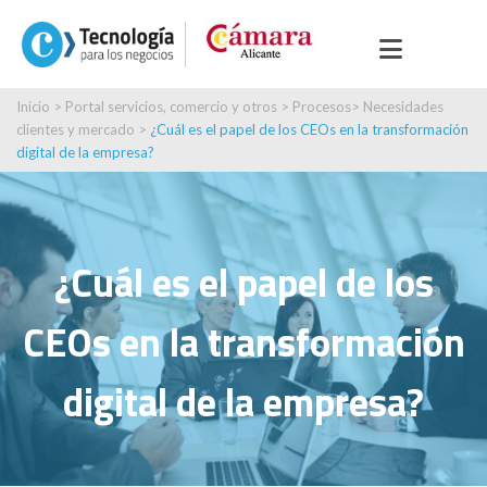
Inicio
>
Portal servicios, comercio y otros
>
Procesos
>
Necesidades
clientes y mercado
>
¿Cuál es el papel de los CEOs en la transformación
digital de la empresa?
¿Cuál es el papel de los
CEOs en la transformación
digital de la empresa?