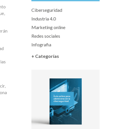
ento
Ciberseguridad
ue,
Industria 4.0
Marketing online
erán
Redes sociales
Infografia
dad
+ Categorías
gias
ir,
lona