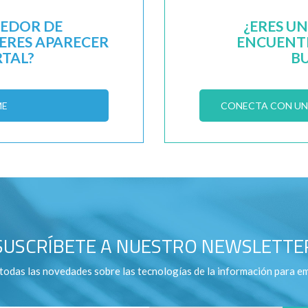
EEDOR DE
¿ERES U
IERES APARECER
ENCUENTR
RTAL?
B
ME
CONECTA CON UN 
SUSCRÍBETE A NUESTRO NEWSLETTE
todas las novedades sobre las tecnologías de la información para e