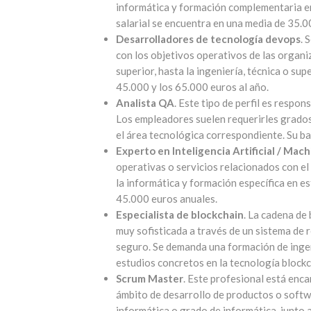
informática y formación complementaria en 
salarial se encuentra en una media de 35.0
Desarrolladores de tecnología devops
. 
con los objetivos operativos de las organi
superior, hasta la ingeniería, técnica o sup
45.000 y los 65.000 euros al año.
Analista QA
. Este tipo de perfil es respo
Los empleadores suelen requerirles grados
el área tecnológica correspondiente. Su ba
Experto en Inteligencia Artificial / Mac
operativas o servicios relacionados con el
la informática y formación específica en es
45.000 euros anuales.
Especialista de blockchain
. La cadena de
muy sofisticada a través de un sistema de
seguro. Se demanda una formación de ingeni
estudios concretos en la tecnología blockch
Scrum Master
. Este profesional está enca
ámbito de desarrollo de productos o softwa
informática o grado de informática, junto 