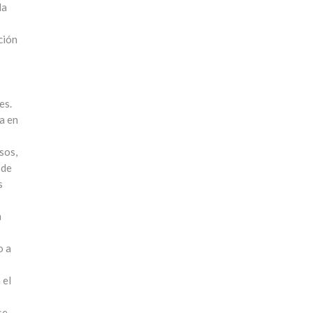
da
ción
es.
a en
sos,
 de
s
n
o a
 el
se