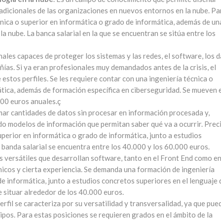
radicionales de las organizaciones en nuevos entornos en la nube. Pa
cnica o superior en informática o grado de informática, además de un
la nube. La banca salarial en la que se encuentran se sitúa entre los
nales capaces de proteger los sistemas y las redes, el software, los 
ñías. Si ya eran profesionales muy demandados antes de la crisis, el
estos perfiles. Se les requiere contar con una ingeniería técnica o
ática, además de formación específica en ciberseguridad. Se mueven 
000 euros anuales.ç
rmar cantidades de datos sin procesar en información procesada y,
do modelos de información que permitan saber qué va a ocurrir. Prec
uperior en informática o grado de informática, junto a estudios
 banda salarial se encuentra entre los 40.000 y los 60.000 euros.
s versátiles que desarrollan software, tanto en el Front End como en
icos y cierta experiencia. Se demanda una formación de ingeniería
de informática, junto a estudios concretos superiores en el lenguaje 
e situar alrededor de los 40.000 euros.
perfil se caracteriza por su versatilidad y transversalidad, ya que pu
pos. Para estas posiciones se requieren grados en el ámbito de la