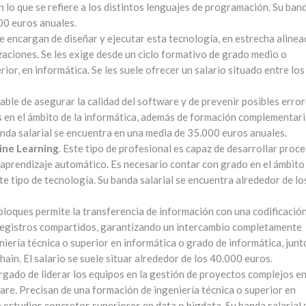
lo que se refiere a los distintos lenguajes de programación. Su ban
00 euros anuales.
Se encargan de diseñar y ejecutar esta tecnología, en estrecha alinea
zaciones. Se les exige desde un ciclo formativo de grado medio o
erior, en informática. Se les suele ofrecer un salario situado entre los
nsable de asegurar la calidad del software y de prevenir posibles error
 en el ámbito de la informática, además de formación complementari
nda salarial se encuentra en una media de 35.000 euros anuales.
hine Learning
. Este tipo de profesional es capaz de desarrollar proce
 aprendizaje automático. Es necesario contar con grado en el ámbito
te tipo de tecnología. Su banda salarial se encuentra alrededor de lo
 bloques permite la transferencia de información con una codificació
 registros compartidos, garantizando un intercambio completamente
ería técnica o superior en informática o grado de informática, junt
ain. El salario se suele situar alrededor de los 40.000 euros.
rgado de liderar los equipos en la gestión de proyectos complejos en
re. Precisan de una formación de ingeniería técnica o superior en
a estudios concretos superiores en data o bigdata. Su banda salarial 