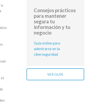
ra
Consejos prácticos
a
para mantener
segura tu
información y tu
datos
negocio
Guía online para
en
adentrarse en la
ciberseguridad
isan
VER GUÍA
 el
de
eden