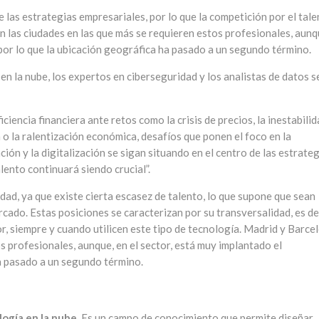
e las estrategias empresariales, por lo que la competición por el tal
n las ciudades en las que más se requieren estos profesionales, aunq
 por lo que la ubicación geográfica ha pasado a un segundo término.
en la nube, los expertos en ciberseguridad y los analistas de datos s
ciencia financiera ante retos como la crisis de precios, la inestabili
n o la ralentización económica, desafíos que ponen el foco en la
ión y la digitalización se sigan situando en el centro de las estrate
lento continuará siendo crucial”.
dad, ya que existe cierta escasez de talento, lo que supone que sean
cado. Estas posiciones se caracterizan por su transversalidad, es dec
, siempre y cuando utilicen este tipo de tecnología. Madrid y Barce
s profesionales, aunque, en el sector, está muy implantado el
ha pasado a un segundo término.
ogía en la nube
. Es un campo de conocimiento que permite diseñar