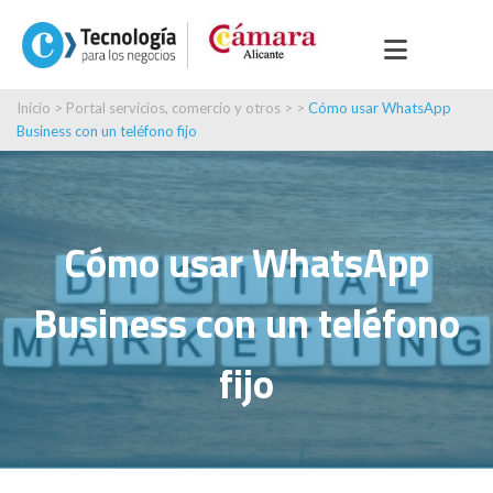
Inicio
>
Portal servicios, comercio y otros
> >
Cómo usar WhatsApp
Business con un teléfono fijo
Cómo usar WhatsApp
Business con un teléfono
fijo