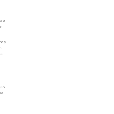
bre
e
ro
y
n
na
ja y
ue