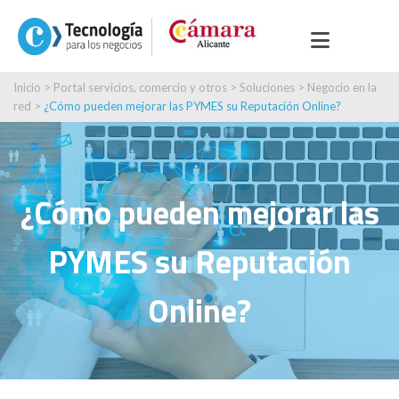
Inicio
>
Portal servicios, comercio y otros
>
Soluciones
>
Negocio en la
red
>
¿Cómo pueden mejorar las PYMES su Reputación Online?
¿Cómo pueden mejorar las
PYMES su Reputación
Online?