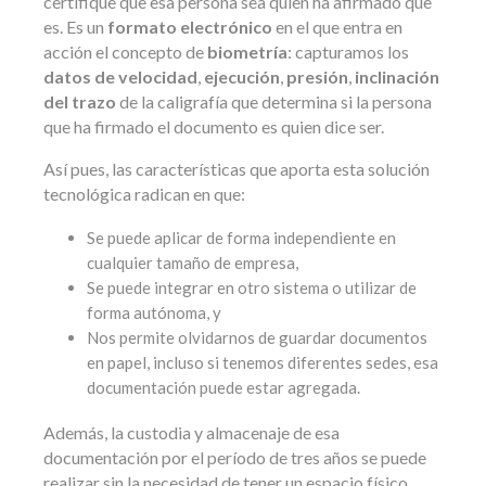
certifique que esa persona sea quien ha afirmado que
es. Es un
formato electrónico
en el que entra en
acción el concepto de
biometría
: capturamos los
datos de velocidad
,
ejecución
,
presión
,
inclinación
del trazo
de la caligrafía que determina si la persona
que ha firmado el documento es quien dice ser.
Así pues, las características que aporta esta solución
tecnológica radican en que:
Se puede aplicar de forma independiente en
cualquier tamaño de empresa,
Se puede integrar en otro sistema o utilizar de
forma autónoma, y
Nos permite olvidarnos de guardar documentos
en papel, incluso si tenemos diferentes sedes, esa
documentación puede estar agregada.
Además, la custodia y almacenaje de esa
documentación por el período de tres años se puede
realizar sin la necesidad de tener un espacio físico