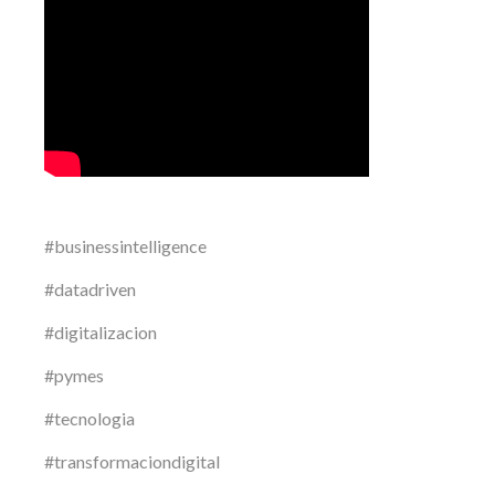
#businessintelligence
#datadriven
#digitalizacion
#pymes
#tecnologia
#transformaciondigital