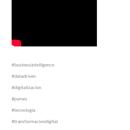
#businessintelligence
#datadriven
#digitalizacion
#pymes
#tecnologia
#transformaciondigital