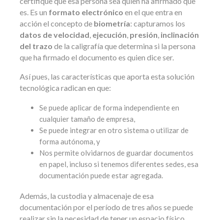
certifique que esa persona sea quien ha afirmado que
es. Es un
formato electrónico
en el que entra en
acción el concepto de
biometría
: capturamos los
datos de velocidad
,
ejecución
,
presión
,
inclinación
del trazo
de la caligrafía que determina si la persona
que ha firmado el documento es quien dice ser.
Así pues, las características que aporta esta solución
tecnológica radican en que:
Se puede aplicar de forma independiente en
cualquier tamaño de empresa,
Se puede integrar en otro sistema o utilizar de
forma autónoma, y
Nos permite olvidarnos de guardar documentos
en papel, incluso si tenemos diferentes sedes, esa
documentación puede estar agregada.
Además, la custodia y almacenaje de esa
documentación por el período de tres años se puede
realizar sin la necesidad de tener un espacio físico