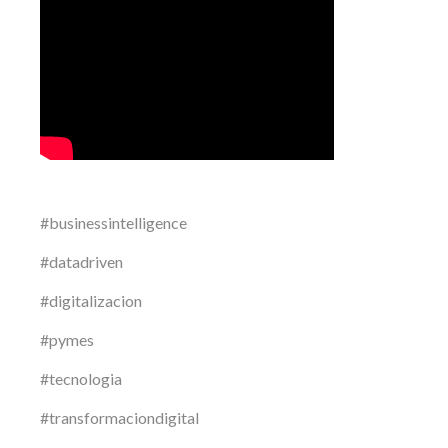
#businessintelligence
#datadriven
#digitalizacion
#pymes
#tecnologia
#transformaciondigital