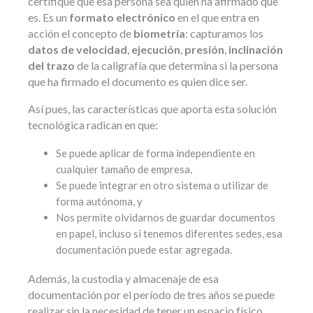
certifique que esa persona sea quien ha afirmado que
es. Es un
formato electrónico
en el que entra en
acción el concepto de
biometría
: capturamos los
datos de velocidad
,
ejecución
,
presión
,
inclinación
del trazo
de la caligrafía que determina si la persona
que ha firmado el documento es quien dice ser.
Así pues, las características que aporta esta solución
tecnológica radican en que:
Se puede aplicar de forma independiente en
cualquier tamaño de empresa,
Se puede integrar en otro sistema o utilizar de
forma autónoma, y
Nos permite olvidarnos de guardar documentos
en papel, incluso si tenemos diferentes sedes, esa
documentación puede estar agregada.
Además, la custodia y almacenaje de esa
documentación por el período de tres años se puede
realizar sin la necesidad de tener un espacio físico