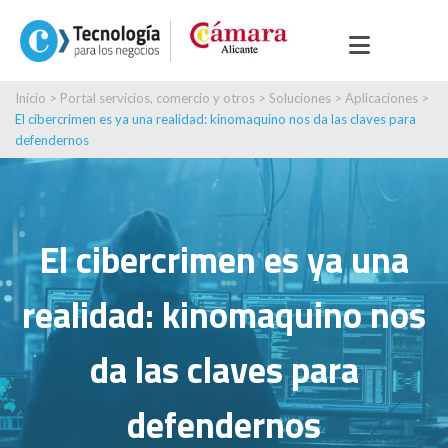
Inicio
>
Portal servicios, comercio y otros
>
Soluciones
>
Aplicaciones
>
El cibercrimen es ya una realidad: kinomaquino nos da las claves para
defendernos
El cibercrimen es ya una
realidad: kinomaquino nos
da las claves para
defendernos