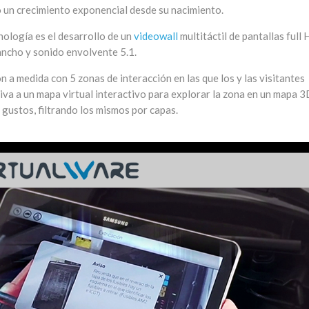
o un crecimiento exponencial desde su nacimiento.
nología es el desarrollo de un
videowall
multitáctil de pantallas full
ancho y sonido envolvente 5.1.
n a medida con 5 zonas de interacción en las que los y las visitantes
va a un mapa virtual interactivo para explorar la zona en un mapa 3
 gustos, filtrando los mismos por capas.