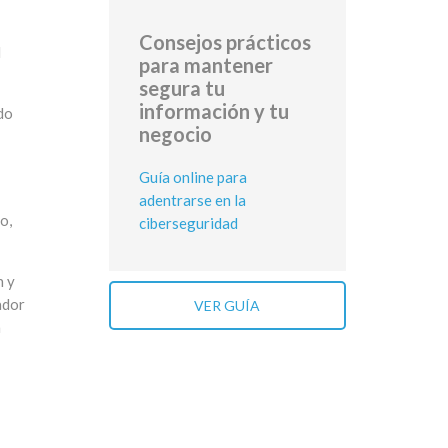
Consejos prácticos
l
para mantener
segura tu
información y tu
do
negocio
Guía online para
adentrarse en la
o,
ciberseguridad
n y
ador
VER GUÍA
n