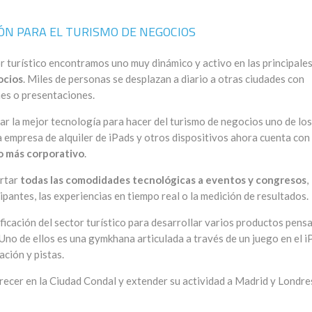
ÓN PARA EL TURISMO DE NEGOCIOS
or turístico encontramos uno muy dinámico y activo en las principale
ocios
. Miles de personas se desplazan a diario a otras ciudades con
nes o presentaciones.
r la mejor tecnología para hacer del turismo de negocios uno de los
na empresa de alquiler de iPads y otros dispositivos ahora cuenta con
o más corporativo
.
ortar
todas las comodidades tecnológicas a eventos y congresos
,
ipantes, las experiencias en tiempo real o la medición de resultados.
icación del sector turístico para desarrollar varios productos pens
Uno de ellos es una gymkhana articulada a través de un juego en el i
ación y pistas.
recer en la Ciudad Condal y extender su actividad a Madrid y Londre