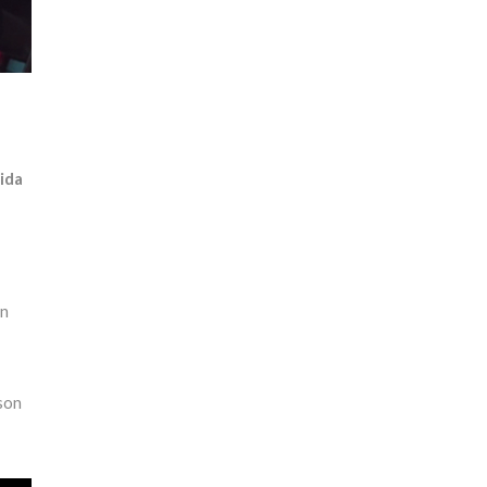
vida
en
 son