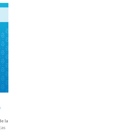
O
e la
cas