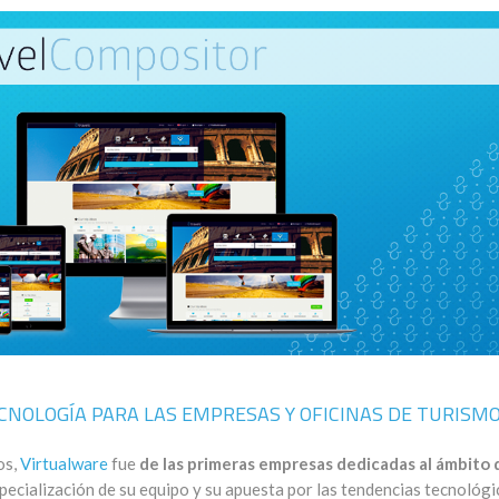
CNOLOGÍA PARA LAS EMPRESAS Y OFICINAS DE TURISM
os,
Virtualware
fue
de las primeras empresas dedicadas al ámbito d
specialización de su equipo y su apuesta por las tendencias tecnológi