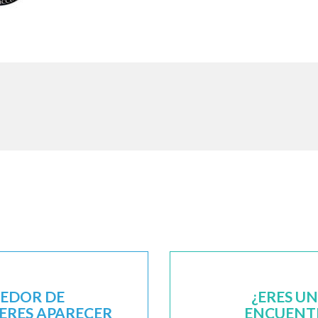
EEDOR DE
¿ERES U
IERES APARECER
ENCUENTR