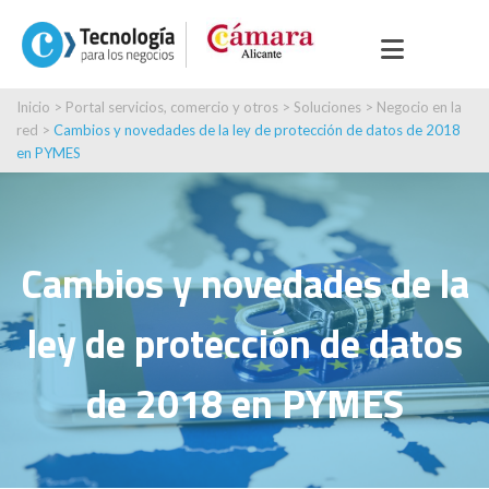
Inicio
>
Portal servicios, comercio y otros
>
Soluciones
>
Negocio en la
red
>
Cambios y novedades de la ley de protección de datos de 2018
en PYMES
Cambios y novedades de la
ley de protección de datos
de 2018 en PYMES