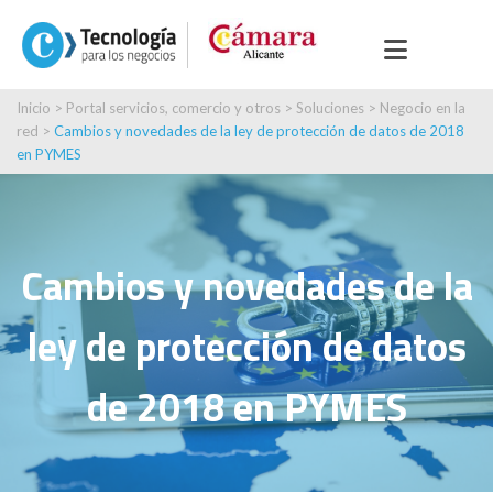
Inicio
>
Portal servicios, comercio y otros
>
Soluciones
>
Negocio en la
red
>
Cambios y novedades de la ley de protección de datos de 2018
en PYMES
Cambios y novedades de la
ley de protección de datos
de 2018 en PYMES