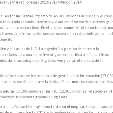
Revenue Market Forecast 2013-2017 (Wikibon 2014)
 el sector
industrial
(impacto de 45.000 millones de euros) y el come
gía toma cada vez más presencia y la automatización de procesos gra
tor avance a mejor ritmo. En el caso del comercio, el conocimiento m
a través de la información que se recaba en la red permite afinar mu
momento.
gico
y sus áreas de I+D. La ingeniería y gestión de datos o la
esenciales para una mejor investigación científica o médica. Otros
dos de la tecnología del Big Data ven y verán el impacto de su
to de la mejora en los procesos de gestión de la información (27.00
ectamente en el bienestar y la dedicación de más recursos a la socied
uradoras
(27.000 millones), las TIC (12.000 millones), el
socio-sanit
económico importante gracias al Big Data.
ndrá una
afectación muy importante en el empleo
. Se estima que, en
nes de empleos hasta 2017
, y la tendencia seguirá en los próximos 