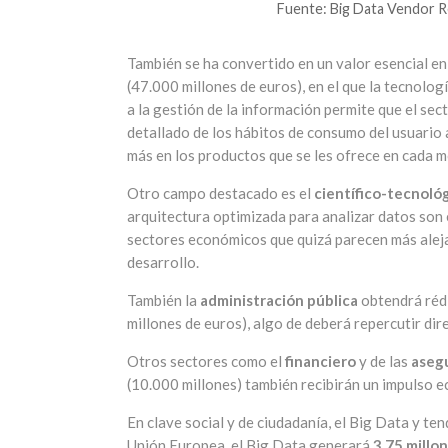
Fuente: Big Data Vendor 
También se ha convertido en un valor esencial en
(47.000 millones de euros), en el que la tecnolo
a la gestión de la información permite que el sec
detallado de los hábitos de consumo del usuario 
más en los productos que se les ofrece en cada 
Otro campo destacado es el
científico-tecnoló
arquitectura optimizada para analizar datos son 
sectores económicos que quizá parecen más aleja
desarrollo.
También la
administración pública
obtendrá rédi
millones de euros), algo de deberá repercutir dir
Otros sectores como el
financiero
y de las
aseg
(10.000 millones) también recibirán un impulso 
En clave social y de ciudadanía, el Big Data y te
Unión Europea, el Big Data generará
3,75 millo