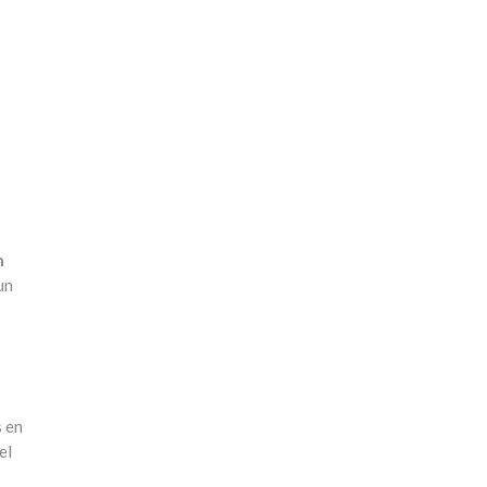
n
un
s en
el