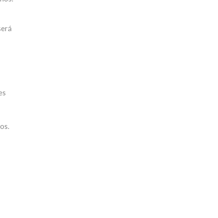
será
es
os.