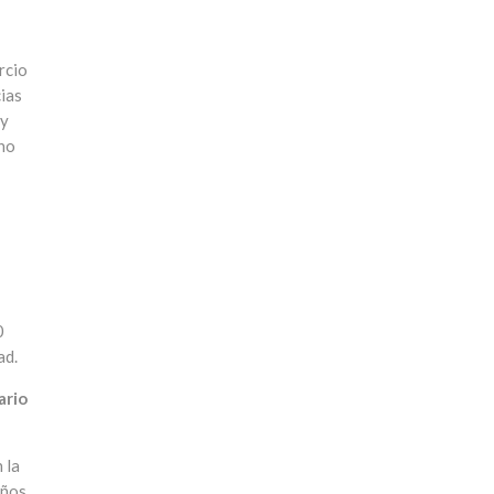
rcio
cias
uy
cho
0
ad.
ario
 la
años.