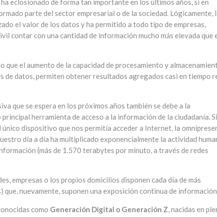
a eclosionado de forma tan importante en los últimos años, si en
formado parte del sector empresarial o de la sociedad. Lógicamente, 
ado el valor de los datos y ha permitido a todo tipo de empresas,
civil contar con una cantidad de información mucho más elevada que 
do que el aumento de la capacidad de procesamiento y almacenamien
s de datos, permiten obtener resultados agregados casi en tiempo r
siva que se espera en los próximos años también se debe a la
principal herramienta de acceso a la información de la ciudadanía. S
único dispositivo que nos permitía acceder a Internet, la omniprese
uestro día a día ha multiplicado exponencialmente la actividad huma
 información (más de 1.570 terabytes por minuto, a través de redes
des, empresas o los propios domicilios disponen cada día de más
s) que, nuevamente, suponen una exposición continua de información
 conocidas como
Generación Digital o Generación Z
, nacidas en pl