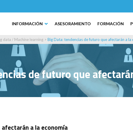
INFORMACIÓN
ASESORAMIENTO
FORMACIÓN
ig data / Machine learning
>
Big Data: tendencias de futuro que afectarán a l
encias de futuro que afectará
e afectarán a la economía