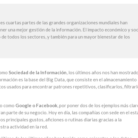
res cuartas partes de las grandes organizaciones mundiales han
ener una mejor gestión de la información. El impacto económico y soc
 de todos los sectores, y también para un mayor bienestar de los
 como
Sociedad de la Información
, los últimos años nos han mostrad
ormación es la base del Big Data, que consiste en el almacenamiento
s usados para encontrar patrones repetitivos, clasificarlos, filtrarl
ndo como
Google o Facebook
, por poner dos de los ejemplos más clar
ran parte de su negocio. Hoy en día, las compañías con sede en el es
os principales gustos, aficiones o rutinas diarias gracias a la
tra actividad en la red.