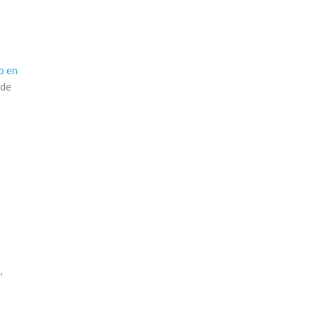
o en
 de
,