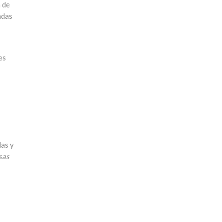
n de
adas
es
las y
sas