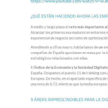
https://www.youtube.com/watch?v=w3i
¿QUÉ ESTÁN HACIENDO AHORA LAS EM
A medio y largo plazo el
reto más importante al
Alcanzar los primeros esa madurez en entornos n
exponencial de negocio así como de optimización
Atendiendo a cifras macro, hablaríamos de
un cr
compañías de España apostasen en masa por la in
estratégicos relacionados con ellas.
El
Índice de la Economía y la Sociedad Digitale
España. Ocupamos el puesto 11 del ránking con un
Europea. De hecho, en el apartado específico de
una nota de 0.72, mientras que la media europea e
9 ÁREAS IMPRESCINDIBLES PARA LA DI