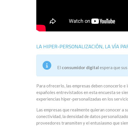
LA HIPER-PERSONALIZACIÓN, LA VÍA P
El
consumidor digital
espera que sus 
Para ofrecerlo, las empresas deben conocerlo e i
españoles entrevistados en esta encuesta se si
experiencias hiper-personalizadas en los servici
Las empresas que realmente quieran conocer a su 
conectividad, la densidad de datos personalizado
proveedores transmiten y el entusiasmo que sien