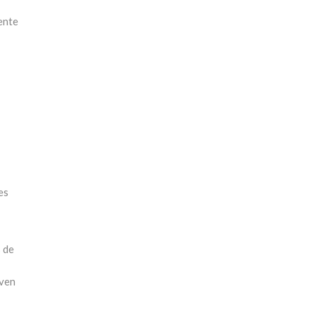
ente
es
 de
 ven