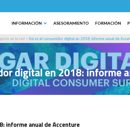
INFORMACIÓN
ASESORAMIENTO
FORMACIÓN
gocio en la red
>
Así es el consumidor digital en 2018: informe anual de Acce
dor digital en 2018: informe 
18: informe anual de Accenture