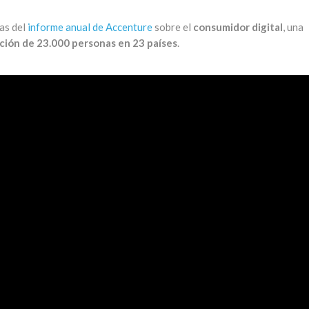
as del
informe anual de Accenture
sobre el
consumidor digital
, una
ción de 23.000 personas en 23 países
.