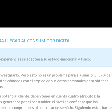
ARA LLEGAR AL CONSUMIDOR DIGITAL
experiencias se adapten a su estado emocional y físico.
nvestigarlo. Pero esto no es un problema para el usuario. El 57% de 
enten cómodos con el empleo de sus datos personales para obtener
os.
potencial cliente, deben tener en cuenta cuatro atributos: la
s generados por el consumidor, el nivel de confianza que los
ten los compradores al contratar un servicio. Siguiendo estos barem