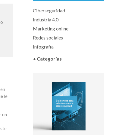
Ciberseguridad
Industria 4.0
mo
Marketing online
Redes sociales
Infografia
+ Categorías
 en
e le
r un
este