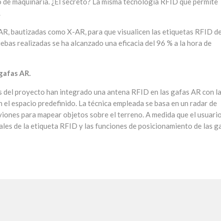
ro de maquinaria. ¿El secreto? La misma tecnología RFID que permite
.
R, bautizadas como X-AR, para que visualicen las etiquetas RFID de
uebas realizadas se ha alcanzado una eficacia del 96 % a la hora de
gafas AR.
es del proyecto han integrado una antena RFID en las gafas AR con l
n el espacio predefinido. La técnica empleada se basa en un radar de
aviones para mapear objetos sobre el terreno. A medida que el usuari
ales de la etiqueta RFID y las funciones de posicionamiento de las g