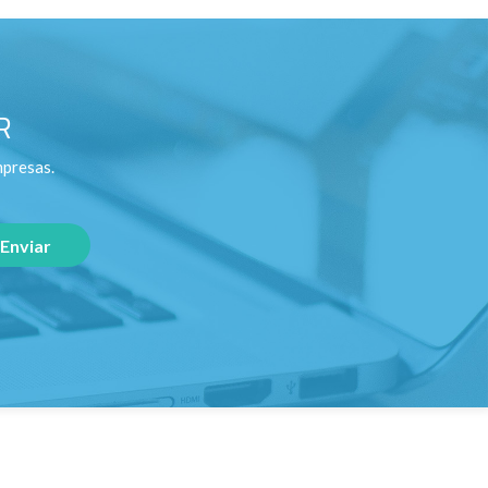
R
mpresas.