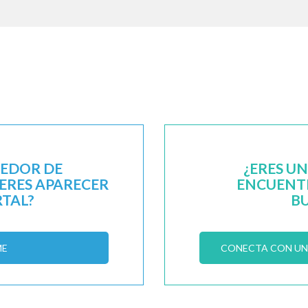
EEDOR DE
¿ERES U
IERES APARECER
ENCUENTR
RTAL?
B
ME
CONECTA CON UN 