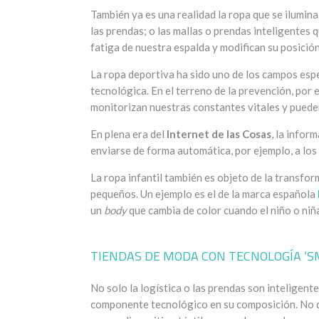
También ya es una realidad la ropa que se ilumina
las prendas; o las mallas o prendas inteligentes 
fatiga de nuestra espalda y modifican su posición
La ropa deportiva ha sido uno de los campos esp
tecnológica. En el terreno de la prevención, por
monitorizan nuestras constantes vitales y puede
En plena era del
Internet de las Cosas
, la infor
enviarse de forma automática, por ejemplo, a los
La ropa infantil también es objeto de la transfor
pequeños. Un ejemplo es el de la marca española
un
body
que cambia de color cuando el niño o niña
TIENDAS DE MODA CON TECNOLOGÍA ‘S
No solo la logística o las prendas son inteligent
componente tecnológico en su composición. No 