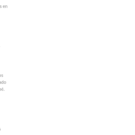
s en
.
os
lado
bé.
s