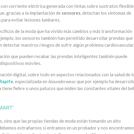
 con corriente eléctrica generada con tintas sobre sustratos flexible
que, gracias a la implantación de
sensores
, detectan los síntomas de
 para evitar lesiones lumbares.
ecíficos de la moda que ha vivido más cambios y más transformación
 ejemplo, los sensores también han permitido desarrollar prendas que
n detectar nuestros riesgos de sufrir algún problema cardiovascular
mación que pueden recabar las prendas inteligentes también puede
 dispositivos móviles.
mación digital, sobre todo en aspectos relacionados con la salud de l
Rapife
, especializada en
biounderwear,
que por ejemplo ha desarrol
 tiene fiebre o unos patucos que miden las constantes vitales del be
MART’
es, sino que las propias tiendas de moda están tomando un alto
debemos extrañarnos si entramos en un probador y nos encontramo