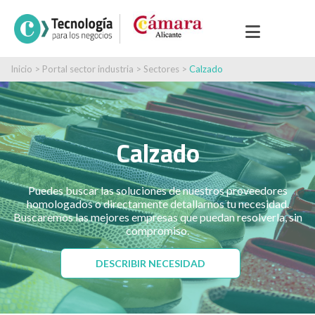
Inicio
>
Portal sector industria
>
Sectores
>
Calzado
Calzado
Puedes buscar las soluciones de nuestros proveedores
homologados o directamente detallarnos tu necesidad.
Buscaremos las mejores empresas que puedan resolverla, sin
compromiso.
DESCRIBIR NECESIDAD