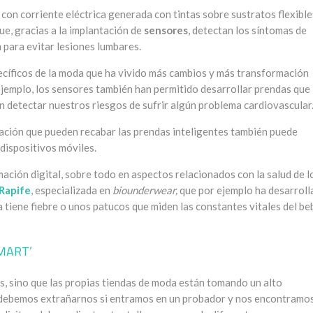
 con corriente eléctrica generada con tintas sobre sustratos flexible
que, gracias a la implantación de
sensores
, detectan los síntomas de
 para evitar lesiones lumbares.
ecíficos de la moda que ha vivido más cambios y más transformación
 ejemplo, los sensores también han permitido desarrollar prendas que
n detectar nuestros riesgos de sufrir algún problema cardiovascular
mación que pueden recabar las prendas inteligentes también puede
 dispositivos móviles.
mación digital, sobre todo en aspectos relacionados con la salud de l
Rapife
, especializada en
biounderwear,
que por ejemplo ha desarrol
 tiene fiebre o unos patucos que miden las constantes vitales del be
MART’
es, sino que las propias tiendas de moda están tomando un alto
debemos extrañarnos si entramos en un probador y nos encontramo