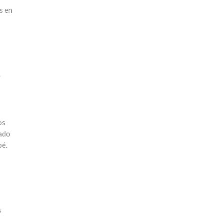
s en
.
os
lado
bé.
s