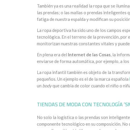
También ya es una realidad la ropa que se ilumina
las prendas; o las mallas o prendas inteligentes 
fatiga de nuestra espalda y modifican su posición
La ropa deportiva ha sido uno de los campos esp
tecnológica. En el terreno de la prevención, por
monitorizan nuestras constantes vitales y puede
En plena era del
Internet de las Cosas
, la infor
enviarse de forma automática, por ejemplo, a los
La ropa infantil también es objeto de la transfor
pequeños. Un ejemplo es el de la marca española
un
body
que cambia de color cuando el niño o niña
TIENDAS DE MODA CON TECNOLOGÍA ‘S
No solo la logística o las prendas son inteligent
componente tecnológico en su composición. No 