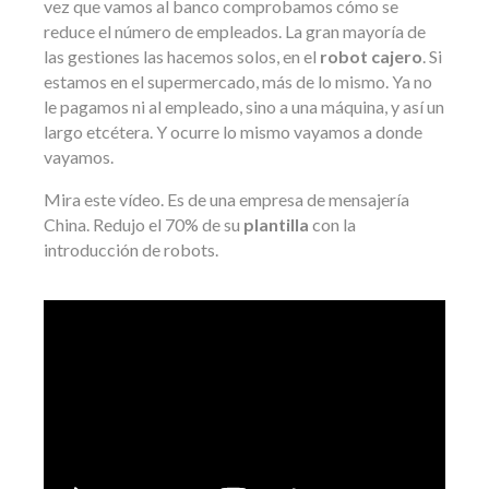
vez que vamos al banco comprobamos cómo se
reduce el número de empleados. La gran mayoría de
las gestiones las hacemos solos, en el
robot cajero
. Si
estamos en el supermercado, más de lo mismo. Ya no
le pagamos ni al empleado, sino a una máquina, y así un
largo etcétera. Y ocurre lo mismo vayamos a donde
vayamos.
Mira este vídeo. Es de una empresa de mensajería
China. Redujo el 70% de su
plantilla
con la
introducción de robots.