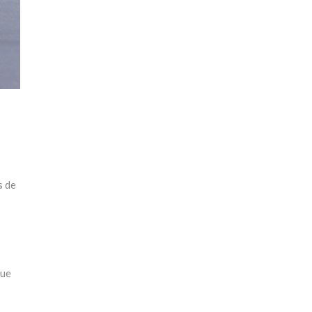
s de
que