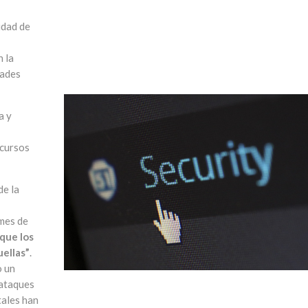
idad de
n la
dades
a y
ecursos
de la
 mes de
 que los
uellas”
.
o un
 ataques
tales han