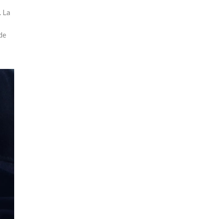
. La
de