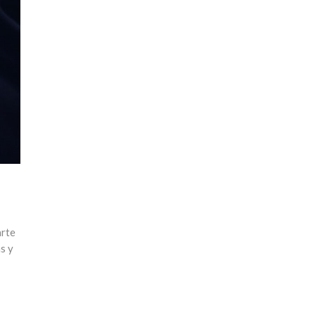
arte
s y