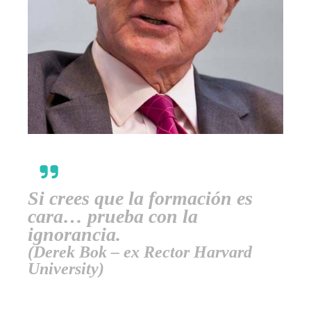
Si crees que la formación es
cara… prueba con la
ignorancia.
(Derek Bok – ex Rector Harvard
University)