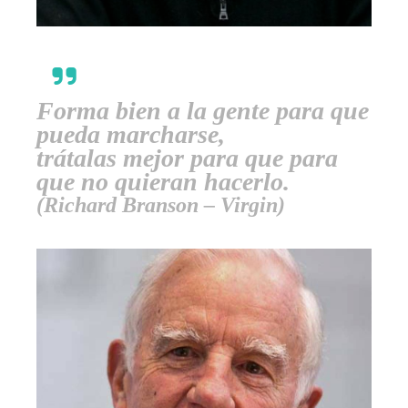
Forma bien a la gente para que
pueda marcharse,
trátalas mejor para que para
que no quieran hacerlo.
(Richard Branson – Virgin)