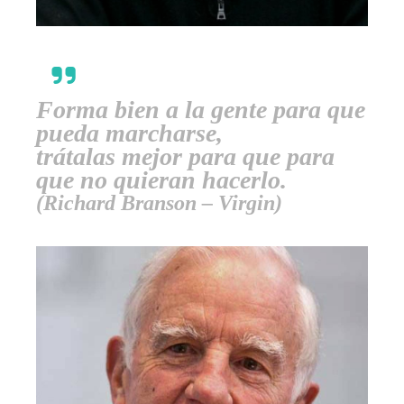
Forma bien a la gente para que
pueda marcharse,
trátalas mejor para que para
que no quieran hacerlo.
(Richard Branson – Virgin)