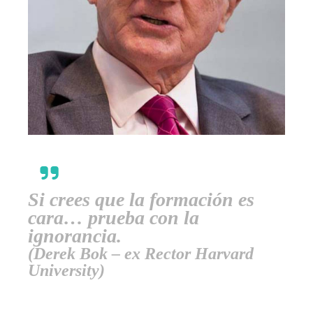
Si crees que la formación es
cara… prueba con la
ignorancia.
(Derek Bok – ex Rector Harvard
University)