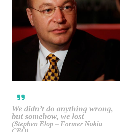
We didn’t do anything wrong,
but somehow, we lost
(Stephen Elop – Former Nokia
CEO)