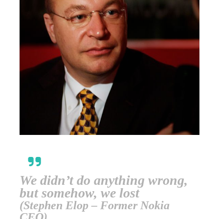
We didn’t do anything wrong,
but somehow, we lost
(Stephen Elop – Former Nokia
CEO)