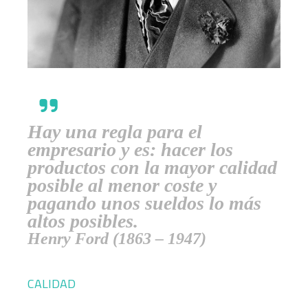
Hay una regla para el
empresario y es: hacer los
productos con la mayor calidad
posible al menor coste y
pagando unos sueldos lo más
altos posibles.
Henry Ford (1863 – 1947)
CALIDAD