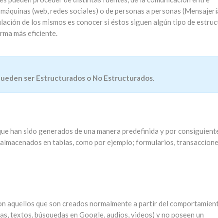
 máquinas (web, redes sociales) o de personas a personas (Mensajería
ulación de los mismos es conocer si éstos siguen algún tipo de estruc
rma más eficiente.
pueden ser Estructurados o No Estructurados
.
 que han sido generados de una manera predefinida y por consiguient
almacenados en tablas, como por ejemplo; formularios, transaccion
son aquellos que son creados normalmente a partir del comportamien
das, textos, búsquedas en Google, audios, videos) y no poseen un