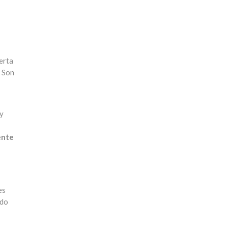
erta
. Son
y
ente
es
ido