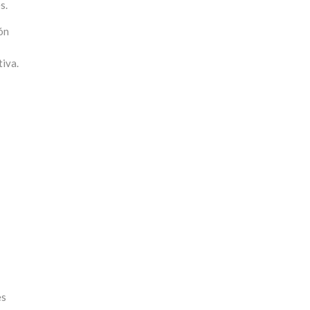
s.
ón
tiva.
es