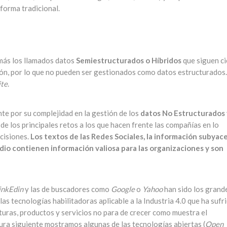
forma tradicional.
emás los llamados datos
Semiestructurados o Híbridos
que siguen ci
rón, por lo que no pueden ser gestionados como datos estructurados
te
.
nte por su complejidad en la gestión de los
datos No Estructurados
e los principales retos a los que hacen frente las compañías en lo
ecisiones.
Los textos de las Redes Sociales, la información subyac
audio contienen información valiosa para las organizaciones y son
inkEdin
y las de buscadores como
Google
o
Yahoo
han sido los grand
as tecnologías habilitadoras aplicable a la Industria 4.0 que ha sufr
turas, productos y servicios no para de crecer como muestra el
gura siguiente mostramos algunas de las tecnologías abiertas (
Open