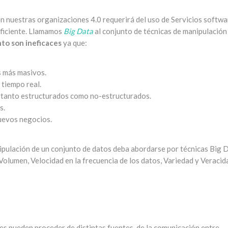
n nuestras organizaciones 4.0 requerirá del uso de Servicios softwa
eficiente. Llamamos
Big Data
al conjunto de técnicas de manipulación
to son ineficaces
ya que:
 más masivos.
tiempo real.
r tanto estructurados como no-estructurados.
s.
nuevos negocios.
ipulación de un conjunto de datos deba abordarse por técnicas Big 
 Volumen, Velocidad en la frecuencia de los datos, Variedad y Veracid
s pueden proceder de distintas fuentes, de la comunicación entre