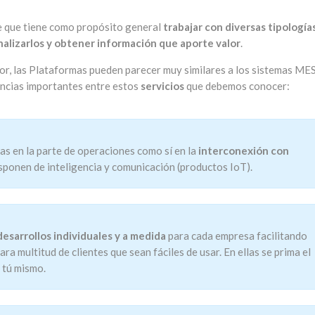
e que tiene como propósito general
trabajar con diversas tipología
nalizarlos y obtener información que aporte valor
.
rior, las Plataformas pueden parecer muy similares a los sistemas ME
rencias importantes entre estos
servicios
que debemos conocer:
as en la parte de operaciones como sí en la
interconexión con
ponen de inteligencia y comunicación (productos IoT).
desarrollos individuales y a medida
para cada empresa facilitando
ra multitud de clientes que sean fáciles de usar. En ellas se prima el
 tú mismo.