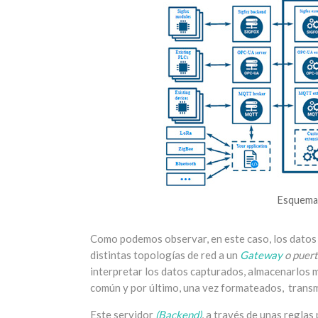
Esquema 
Como podemos observar, en este caso, los datos 
distintas topologías de red a un
Gateway
o puert
interpretar los datos capturados, almacenarlos 
común y por último, una vez formateados, transmi
Este servidor
(Backend)
, a través de unas regla