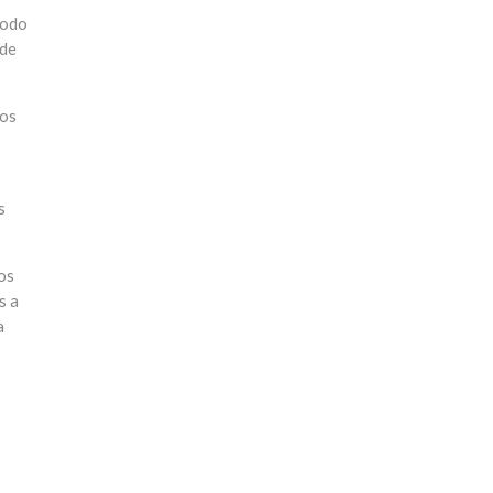
todo
 de
los
s
Los
s a
a