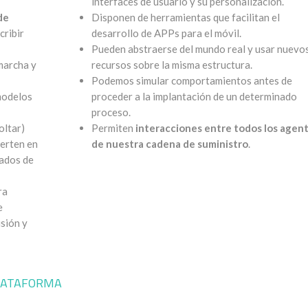
interfaces de usuario y su personalización.
de
Disponen de herramientas que facilitan el
cribir
desarrollo de APPs para el móvil.
Pueden abstraerse del mundo real y usar nuevo
 marcha y
recursos sobre la misma estructura.
Podemos simular comportamientos antes de
modelos
proceder a la implantación de un determinado
proceso.
oltar)
Permiten
interacciones entre todos los agen
ierten en
de nuestra cadena de suministro
.
rados de
ra
e
isión y
LATAFORMA