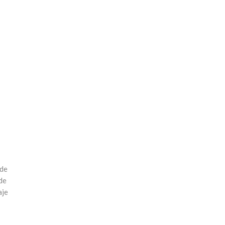
 de
de
aje