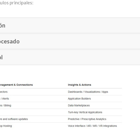
los principales:
ón
ocesado
ol