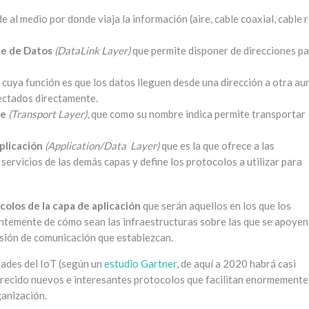
 al medio por donde viaja la información (aire, cable coaxial, cable r
ce de Datos
(DataLink Layer)
que permite disponer de direcciones p
, cuya función es que los datos lleguen desde una dirección a otra au
nectados directamente.
te
(Transport Layer)
, que como su nombre indica permite transportar
plicación
(Application/Data Layer)
que es la que ofrece a las
 servicios de las demás capas y define los protocolos a utilizar para
olos de la capa de aplicación
que serán aquellos en los que los
entemente de cómo sean las infraestructuras sobre las que se apoyen
esión de comunicación que establezcan.
idades del IoT (según un
estudio Gartner
, de aquí a 2020 habrá casi
recido nuevos e interesantes protocolos que facilitan enormemente
ganización.