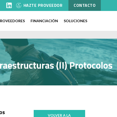
l
HAZTE PROVEEDOR
CONTACTO
PROVEEDORES
FINANCIACIÓN
SOLUCIONES
raestructuras (II) Protocolos
los
VOLVER A LA