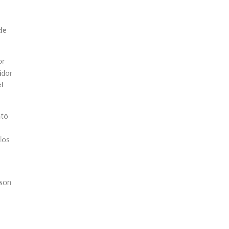
de
or
idor
l
nto
los
 son