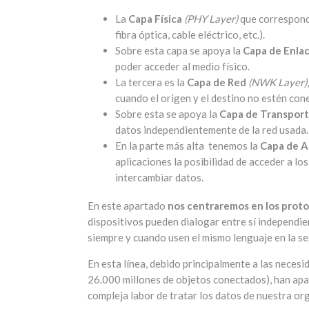
La
Capa Física
(PHY Layer)
que corresponde
fibra óptica, cable eléctrico, etc.).
Sobre esta capa se apoya la
Capa de Enla
poder acceder al medio físico.
La tercera es la
Capa de Red
(NWK Layer)
cuando el origen y el destino no estén co
Sobre esta se apoya la
Capa de Transpor
datos independientemente de la red usada.
En la parte más alta tenemos la
Capa de A
aplicaciones la posibilidad de acceder a los
intercambiar datos.
En este apartado
nos centraremos en los protoc
dispositivos pueden dialogar entre sí independi
siempre y cuando usen el mismo lenguaje en la s
En esta línea, debido principalmente a las neces
26.000 millones de objetos conectados), han apa
compleja labor de tratar los datos de nuestra or