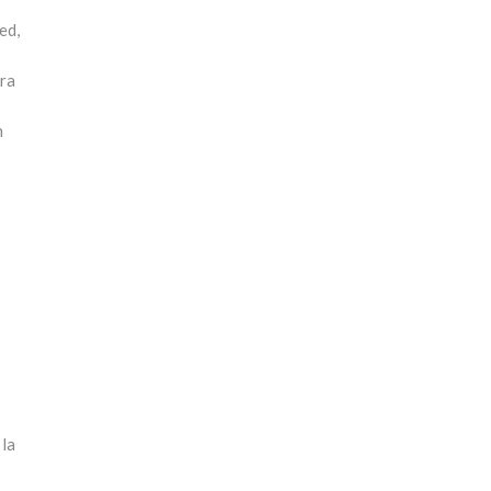
ed,
ara
n
 la