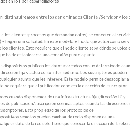
dos en IoT por desarrolladores
ón,
distinguiremos entre los denominados Cliente /Servidor y los 
e los clientes (procesos que demandan datos) se conecten al servid
s) y hagan una solicitud. En este modelo, el nodo que actúa como serv
 los clientes. Esto requiere que el nodo cliente sepa dónde se ubica e
que ha de establecerse una conexión punto a punto.
s dispositivos publican los datos marcados con un determinado asu
 dirección fija y actúa como intermediario. Los suscriptores pueden
 cualquier asunto que les interese. Este modelo permite desacoplar a 
o no requiere que el publicador conozca la dirección del suscriptor.
ados cuando disponemos de una infraestructura fija (dirección IP y
los de publicación/suscripción son más aptos cuando las direcciones
suscriptores. Esta propiedad de los protocolos de
dispositivos remotos pueden cambiar de red o disponen de una
alquier dato de la red solo tiene que conocer la dirección del broker.