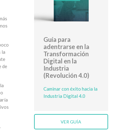
 más
 nos
Guía para
 poco
adentrarse en la
 la
Transformación
nte
Digital en la
e de
Industria
(Revolución 4.0)
la
Caminar con éxito hacia la
io
Industria Digital 4.0
aría
tivos
VER GUÍA
,