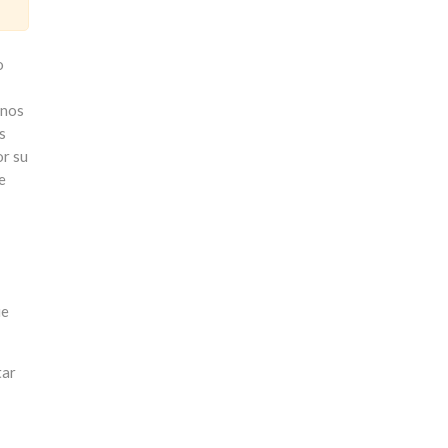
o
enos
s
or su
e
ue
tar