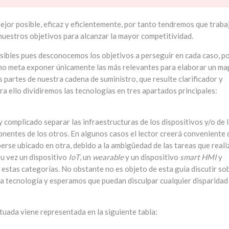
ejor posible, eficaz y eficientemente, por tanto tendremos que traba
nuestros objetivos para alcanzar la mayor competitividad.
sibles pues desconocemos los objetivos a perseguir en cada caso, p
como meta exponer únicamente las más relevantes para elaborar un ma
s partes de nuestra cadena de suministro, que resulte clarificador y
ra ello dividiremos las tecnologías en tres apartados principales:
complicado separar las infraestructuras de los dispositivos y/o de 
nentes de los otros. En algunos casos el lector creerá conveniente 
erse ubicado en otra, debido a la ambigüedad de las tareas que reali
su vez un dispositivo
IoT
, un
wearable
y un dispositivo
smart HMI
y
estas categorías. No obstante no es objeto de esta guía discutir so
cha tecnología y esperamos que puedan disculpar cualquier disparidad
ctuada viene representada en la siguiente tabla: