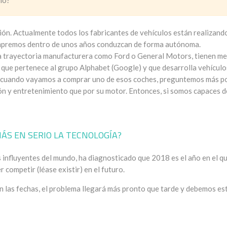
smo?
ón. Actualmente todos los fabricantes de vehículos están realizand
ompremos dentro de unos años conduzcan de forma autónoma.
 trayectoria manufacturera como Ford o General Motors, tienen m
que pertenece al grupo Alphabet (Google) y que desarrolla vehículo
, cuando vayamos a comprar uno de esos coches, preguntemos más p
ón y entretenimiento que por su motor. Entonces, si somos capaces d
S EN SERIO LA TECNOLOGÍA?
 influyentes del mundo, ha diagnosticado que 2018 es el año en el q
ompetir (léase existir) en el futuro.
las fechas, el problema llegará más pronto que tarde y debemos es