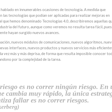
os hablado en innumerables ocasiones de tecnología. A medida que
las tecnologías que podían ser aplicadas para realizar mejoras en
 al que hemos denominado Tecnologías 4.0, describiremos aquellas q
ndustria del futuro, aunque como veremos no resulta tarea fácil, pue
mente hayan surgido nuevos avances.
mación, nuevos módulos de comunicaciones, nuevos algoritmos, nue
evas interfaces, nuevos productos y nuevos servicios más eficiente
da vez más y más deprisa, de forma que resulta imposible conocer to
andono por la complejidad de la tarea.
riesgo es no correr ningún riesgo. En
 cambia muy rápido, la única estrate
iza fallar es no correr riesgos.
erberg)