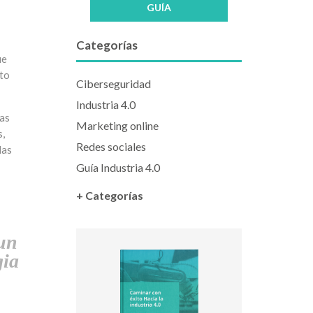
GUÍA
Categorías
ue
sto
Ciberseguridad
Industria 4.0
vas
Marketing online
s,
Redes sociales
das
Guía Industria 4.0
+ Categorías
 un
gia