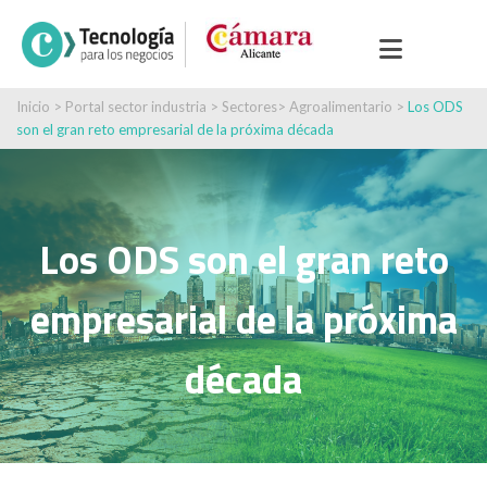
Inicio
>
Portal sector industria
>
Sectores
>
Agroalimentario
>
Los ODS
son el gran reto empresarial de la próxima década
Los ODS son el gran reto
empresarial de la próxima
década