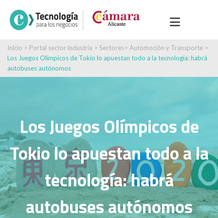
Inicio
>
Portal sector industria
>
Sectores
>
Automoción y Transporte
>
Los Juegos Olímpicos de Tokio lo apuestan todo a la tecnología: habrá
autobuses autónomos
Los Juegos Olímpicos de
Tokio lo apuestan todo a la
tecnología: habrá
autobuses autónomos