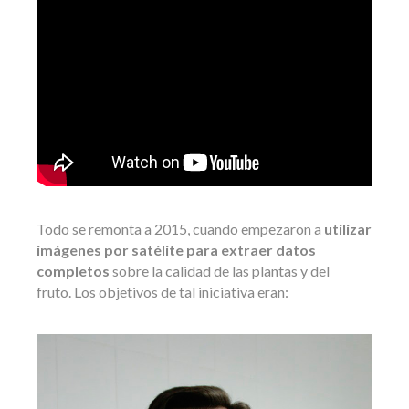
Todo se remonta a 2015, cuando empezaron a
utilizar
imágenes por satélite para extraer datos
completos
sobre la calidad de las plantas y del
fruto. Los objetivos de tal iniciativa eran: