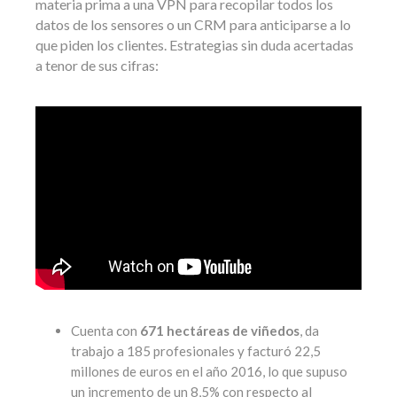
materia prima a una VPN para recopilar todos los
datos de los sensores o un CRM para anticiparse a lo
que piden los clientes. Estrategias sin duda acertadas
a tenor de sus cifras:
Cuenta con
671 hectáreas de viñedos
, da
trabajo a 185 profesionales y facturó 22,5
millones de euros en el año 2016, lo que supuso
un incremento de un 8,5% con respecto al