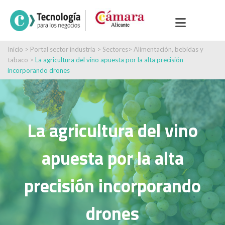
Inicio
>
Portal sector industria
>
Sectores
>
Alimentación, bebidas y
tabaco
>
La agricultura del vino apuesta por la alta precisión
incorporando drones
La agricultura del vino
apuesta por la alta
precisión incorporando
drones