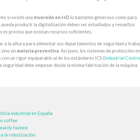
les si existe una
inversión en I+D
lo bastante generoso como para
ue pueda producir la digitalización deben ser estudiados y resueltos
o es preciso que existan recursos suficientes.
ar a la altura para alimentar sus departamentos de seguridad y traba
, sino en
materia preventiva
. Así pues, los sistemas de protección e
con un rigor equiparable al de los estándares ICS (
Industrial Contro
 la seguridad debe empezar desde la misma fabricación de la máquina
ótica industrial en España
ke coffee
 easily hacked
ra la robotización