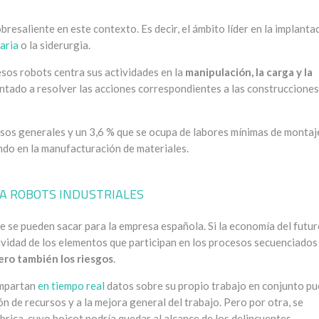
bresaliente en este contexto. Es decir, el ámbito líder en la implanta
aria
o la siderurgia.
esos robots centra sus actividades en la
manipulación, la carga y la
entado a resolver las acciones correspondientes a las construcciones
usos generales y un 3,6 % que se ocupa de labores mínimas de montaj
ndo en la manufacturación de materiales.
S A ROBOTS INDUSTRIALES
e se pueden sacar para la empresa española. Si la economía del futu
ividad de los elementos que participan en los procesos secuenciados
ero también los riesgos
.
ompartan
en tiempo real
datos sobre su propio trabajo en conjunto p
ón de recursos y a la mejora general del trabajo. Pero por otra, se
rica, cuyo boicot podría quedar al alcance de los delincuentes