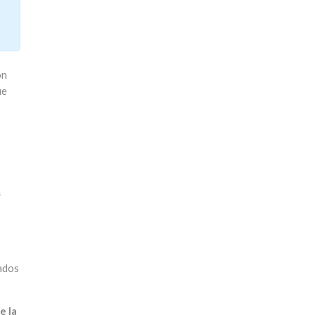
ón
ue
s
zados
e la