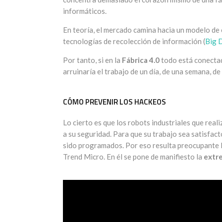
informáticos.
En teoría, el mercado camina hacia un modelo de 
tecnologías de recolección de información (
Big 
Por tanto, si en la
Fábrica 4.0
todo está conectad
arruinaría el trabajo de un día, de una semana, d
CÓMO PREVENIR LOS HACKEOS
Lo cierto es que los robots industriales que real
a su seguridad. Para que su trabajo sea satisfact
sido programados. Por eso resulta preocupante 
Trend Micro. En él se pone de manifiesto la
extr