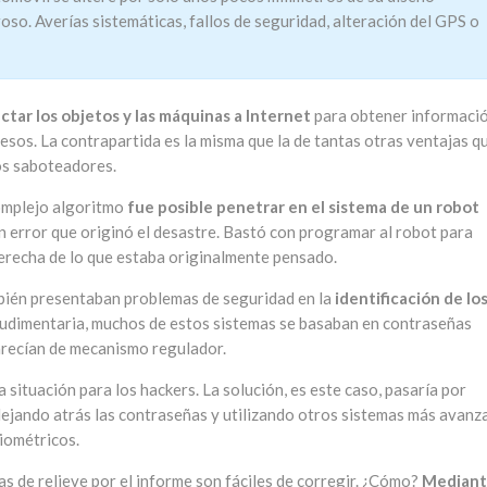
groso. Averías sistemáticas, fallos de seguridad, alteración del GPS o
ctar los objetos y las máquinas a Internet
para obtener informaci
esos. La contrapartida es la misma que la de tantas otras ventajas q
los saboteadores.
complejo algoritmo
fue posible penetrar en el sistema de un robot
n error que originó el desastre. Bastó con programar al robot para
 derecha de lo que estaba originalmente pensado.
bién presentaban problemas de seguridad en la
identificación de lo
rudimentaria, muchos de estos sistemas se basaban en contraseñas
carecían de mecanismo regulador.
situación para los hackers. La solución, es este caso, pasaría por
dejando atrás las contraseñas y utilizando otros sistemas más avan
iométricos.
as de relieve por el informe son fáciles de corregir. ¿Cómo?
Mediant