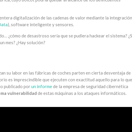
entera digitalización de las cadenas de valor mediante la integració
Data
), software inteligente y sensores.
o… ¿cómo de desastroso sería que se pudiera hackear el sistema? ¿
e un mes? ¿Hay solución?
izan su labor en las fábricas de coches parten en cierta desventaja de
orio es imprescindible que ejecuten con exactitud aquello para lo qu
lo publicado por
un informe
de la empresa de seguridad cibernética
ema vulnerabilidad
de estas máquinas a los ataques informáticos.