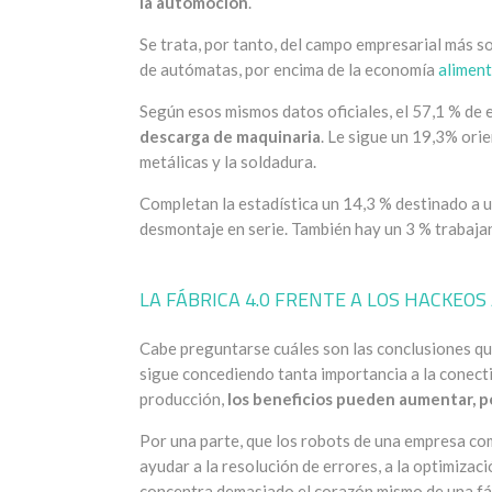
la automoción
.
Se trata, por tanto, del campo empresarial más so
de autómatas, por encima de la economía
aliment
Según esos mismos datos oficiales, el 57,1 % de 
descarga de maquinaria
. Le sigue un 19,3% ori
metálicas y la soldadura.
Completan la estadística un 14,3 % destinado a 
desmontaje en serie. También hay un 3 % trabaja
LA FÁBRICA 4.0 FRENTE A LOS HACKEO
Cabe preguntarse cuáles son las conclusiones qu
sigue concediendo tanta importancia a la conect
producción,
los beneficios pueden aumentar, p
Por una parte, que los robots de una empresa c
ayudar a la resolución de errores, a la optimizaci
concentra demasiado el corazón mismo de una fáb