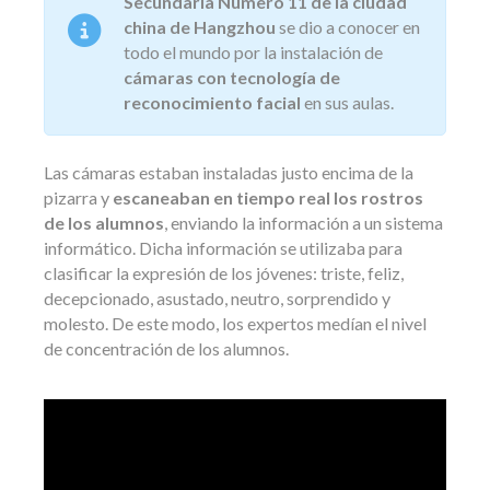
Secundaria Número 11 de la ciudad
china de Hangzhou
se dio a conocer en
todo el mundo por la instalación de
cámaras con tecnología de
reconocimiento facial
en sus aulas.
Las cámaras estaban instaladas justo encima de la
pizarra y
escaneaban en tiempo real los rostros
de los alumnos
, enviando la información a un sistema
informático. Dicha información se utilizaba para
clasificar la expresión de los jóvenes: triste, feliz,
decepcionado, asustado, neutro, sorprendido y
molesto. De este modo, los expertos medían el nivel
de concentración de los alumnos.