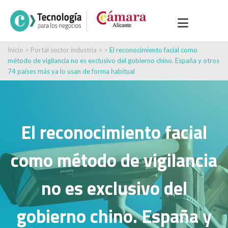
Inicio
>
Portal sector industria
> >
El reconocimiento facial como
método de vigilancia no es exclusivo del gobierno chino. España y otros
74 países más ya lo usan de forma habitual
El reconocimiento facial
como método de vigilancia
no es exclusivo del
gobierno chino. España y