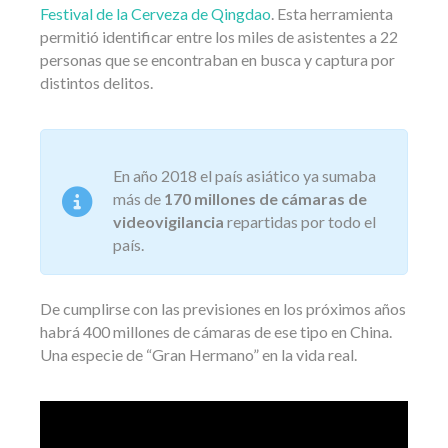
Festival de la Cerveza de Qingdao
. Esta herramienta
permitió identificar entre los miles de asistentes a 22
personas que se encontraban en busca y captura por
distintos delitos.
En año 2018 el país asiático ya sumaba
más de
170 millones de cámaras de
videovigilancia
repartidas por todo el
país.
De cumplirse con las previsiones en los próximos años
habrá 400 millones de cámaras de ese tipo en China.
Una especie de “Gran Hermano” en la vida real.