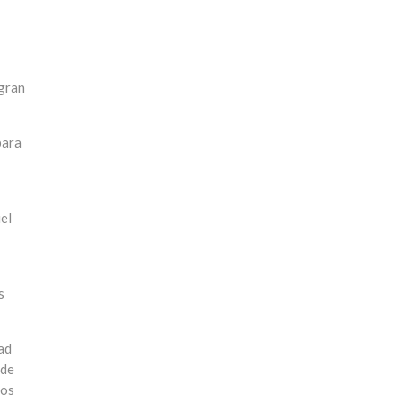
 gran
para
iel
s
ad
 de
mos