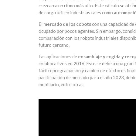
crezcan a un ritmo más alto. Este cálculo se atr
de carga útil en industrias tales como
automoción
El
mercado de los cobots
con una capacidad de c
ocupado por pocos agentes. Sin embargo, consid
comparación con los robots industriales disponib
futuro cercano.
Las aplicaciones de
ensamblaje y cogida y reco
colaborativos en 2016. Esto se debe a una gran fl
fácil reprogramación y cambio de efectores final
participación de mercado para el año 2023, debid
mobiliario, entre otras.