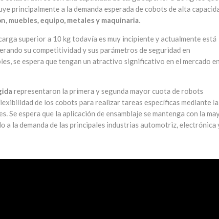
ibuye principalmente a la demanda esperada de cobots de alta capacid
, muebles, equipo, metales y maquinaria
.
arga superior a 10 kg todavía es muy incipiente y actualmente está
erando su competitividad y sus parámetros de seguridad en
les, se espera que tengan un atractivo significativo en el mercado e
gida
representaron la primera y segunda mayor cuota de robots
exibilidad de los cobots para realizar tareas específicas mediante la
es. Se espera que la aplicación de ensamblaje se mantenga con la ma
o a la demanda de las principales industrias automotriz, electrónica 