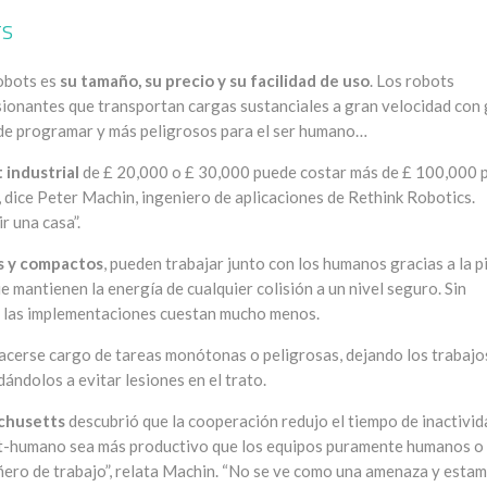
TS
robots es
su tamaño, su precio y su facilidad de uso
. Los robots
ionantes que transportan cargas sustanciales a gran velocidad con
s de programar y más peligrosos para el ser humano…
 industrial
de £ 20,000 o £ 30,000 puede costar más de £ 100,000 
”, dice Peter Machin, ingeniero de aplicaciones de Rethink Robotics.
r una casa”.
s y compactos
, pueden trabajar junto con los humanos gracias a la p
e mantienen la energía de cualquier colisión a un nivel seguro. Sin
r, las implementaciones cuestan mucho menos.
acerse cargo de tareas monótonas o peligrosas, dejando los trabajo
ándolos a evitar lesiones en el trato.
achusetts
descubrió que la cooperación redujo el tiempo de inactivid
ot-humano sea más productivo que los equipos puramente humanos o
ero de trabajo”, relata Machin. “No se ve como una amenaza y esta