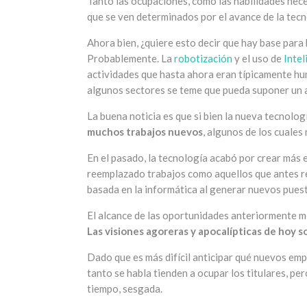
Tanto las ocupaciones, como las habilidades neces
que se ven determinados por el avance de la tecn
Ahora bien, ¿quiere esto decir que hay base para
Probablemente. La
robotización
y el uso de
Intel
actividades que hasta ahora eran típicamente hu
algunos sectores se teme que pueda suponer un
La buena noticia es que si bien la nueva tecnolo
muchos trabajos nuevos
, algunos de los cuales
En el pasado, la tecnología acabó por crear más 
reemplazado trabajos como aquellos que antes 
basada en la informática al generar nuevos puest
El alcance de las oportunidades anteriormente m
Las visiones agoreras y apocalípticas de hoy so
Dado que es más difícil anticipar qué nuevos emp
tanto se habla tienden a ocupar los titulares, pe
tiempo, sesgada.