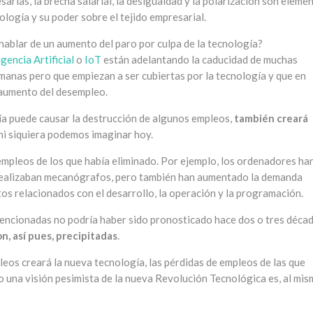
arias, la brecha salarial, la desigualdad y la polarización son eleme
ología y su poder sobre el tejido empresarial.
 hablar de un aumento del paro por culpa de la tecnología?
igencia Artificial
o
IoT
están adelantando la caducidad de muchas
manas pero que empiezan a ser cubiertas por la tecnología y que en
 aumento del desempleo.
gía puede causar la destrucción de algunos empleos,
también creará
 ni siquiera podemos imaginar hoy.
empleos de los que había eliminado. Por ejemplo, los ordenadores ha
realizaban mecanógrafos, pero también han aumentado la demanda
os relacionados con el desarrollo, la operación y la programación.
encionadas no podría haber sido pronosticado hace dos o tres décad
n, así pues, precipitadas
.
leos creará la nueva tecnología, las pérdidas de empleos de las que
ro una visión pesimista de la nueva Revolución Tecnológica es, al mi