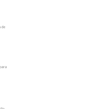
a de
 para
llo