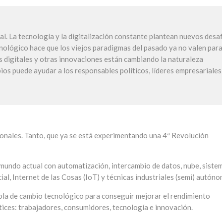
al. La tecnología y la digitalización constante plantean nuevos desa
nológico hace que los viejos paradigmas del pasado ya no valen para
s digitales y otras innovaciones están cambiando la naturaleza
os puede ayudar a los responsables políticos, líderes empresariales
onales. Tanto, que ya se está experimentando una 4ª Revolución
 mundo actual con automatización, intercambio de datos, nube, siste
icial, Internet de las Cosas (IoT) y técnicas industriales (semi) autóno
 ola de cambio tecnológico para conseguir mejorar el rendimiento
rtices: trabajadores, consumidores, tecnología e innovación.