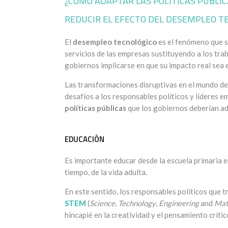
¿CÓMO ADAPTAR LAS POLÍTICAS PÚBLIC
REDUCIR EL EFECTO DEL DESEMPLEO T
El
desempleo tecnológico
es el fenómeno que s
servicios de las empresas sustituyendo a los tra
gobiernos implicarse en que su impacto real sea 
Las transformaciones disruptivas en el mundo de
desafíos a los responsables políticos y líderes e
políticas públicas
que los gobiernos deberían ado
EDUCACIÓN
Es importante educar desde la escuela primaria e
tiempo, de la vida adulta.
En este sentido, los responsables políticos que t
STEM
(
Science
,
Technology
,
Engineering
and
Mat
hincapié en la creatividad y el pensamiento críti