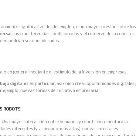
un aumento significativo del desempleo, o una mayor presión sobre los
versal,
las transferencias condicionadas y el refuerzo de la cobertur
pleo podrían ser consideradas.
ajo en general mediante el estímulo de la inversión en empresas.
bajo digitales
en particular, así como crear oportunidades digitales
r ejemplo, nuevas formas de iniciativa empresarial.
OS ROBOTS
. Una mayor interacción entre humanos y robots incrementará la
ades diferentes (y, a menudo, más altas), nuevas interfaces
lgunos casos, y diversos tipos de inversiones de las empresas. Todo e