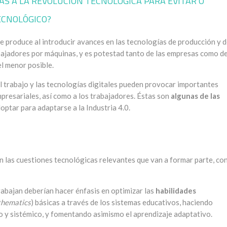
AS A LA REVOLUCIÓN TECNOLÓGICA PARA EVITAR O
ECNOLÓGICO?
e produce al introducir avances en las tecnologías de producción y 
bajadores por máquinas, y es potestad tanto de las empresas como de
el menor posible.
l trabajo y las tecnologías digitales pueden provocar importantes
mpresariales, así como a los trabajadores. Éstas son
algunas de las
ptar para adaptarse a la Industria 4.0.
n las cuestiones tecnológicas relevantes que van a formar parte, con
rabajan deberían hacer énfasis en optimizar las
habilidades
hematics
) básicas a través de los sistemas educativos, haciendo
co y sistémico, y fomentando asimismo el aprendizaje adaptativo.