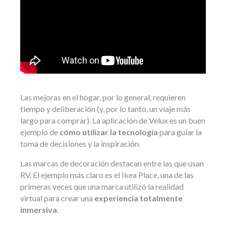
Las mejoras en el hogar, por lo general, requieren
tiempo y deliberación (y, por lo tanto, un viaje más
largo para comprar). La aplicación de Velux es un buen
ejemplo de
cómo utilizar la tecnología
para guiar la
toma de decisiones y la inspiración.
Las marcas de decoración destacan entre las que usan
RV. El ejemplo más claro es el Ikea Place, una de las
primeras veces que una marca utilizó la realidad
virtual para crear una
experiencia totalmente
inmersiva
.