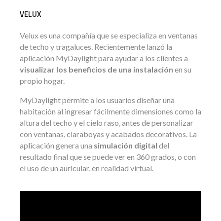
VELUX
Velux es una compañía que se especializa en ventanas
de techo y tragaluces. Recientemente lanzó la
aplicación MyDaylight para ayudar a los clientes a
visualizar los beneficios de una instalación
en su
propio hogar.
MyDaylight permite a los usuarios diseñar una
habitación al ingresar fácilmente dimensiones como la
altura del techo y el cielo raso, antes de personalizar
con ventanas, claraboyas y acabados decorativos. La
aplicación genera una
simulación digital
del
resultado final que se puede ver en 360 grados, o con
el uso de un auricular, en realidad virtual.