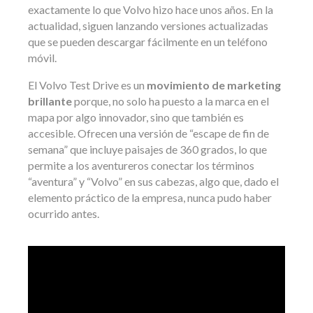
exactamente lo que Volvo hizo hace unos años. En la
actualidad, siguen lanzando versiones actualizadas
que se pueden descargar fácilmente en un teléfono
móvil.
El Volvo Test Drive es un
movimiento de marketing
brillante
porque, no solo ha puesto a la marca en el
mapa por algo innovador, sino que también es
accesible. Ofrecen una versión de “escape de fin de
semana” que incluye paisajes de 360 grados, lo que
permite a los aventureros conectar los términos
“aventura” y “Volvo” en sus cabezas, algo que, dado el
elemento práctico de la empresa, nunca pudo haber
ocurrido antes.