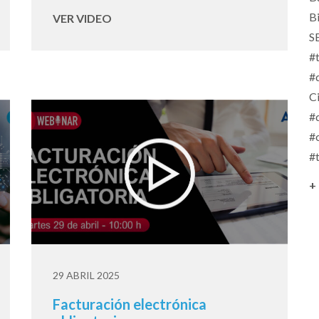
B
VER VIDEO
S
#
#
C
#
#
#
+
29 ABRIL 2025
Facturación electrónica