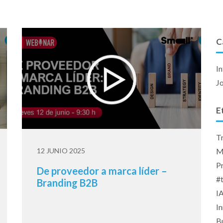
C
I
J
E
T
12 JUNIO 2025
M
P
De proveedor a marca líder –
#
Branding B2B
I
I
Bu