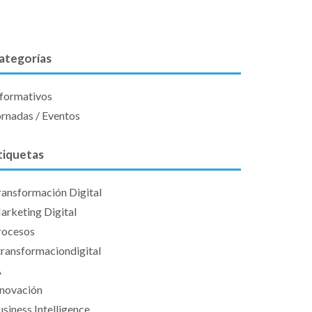
ategorías
nformativos
ornadas / Eventos
tiquetas
ransformación Digital
arketing Digital
rocesos
transformaciondigital
A
nnovación
siness Intelligence