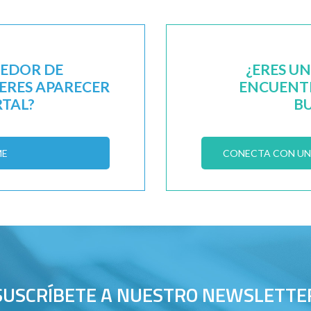
EEDOR DE
¿ERES U
IERES APARECER
ENCUENTR
RTAL?
B
ME
CONECTA CON UN 
SUSCRÍBETE A NUESTRO NEWSLETTE