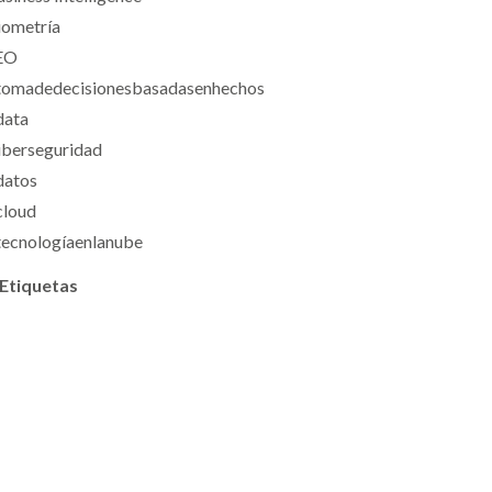
iometría
EO
tomadedecisionesbasadasenhechos
data
iberseguridad
datos
cloud
tecnologíaenlanube
 Etiquetas