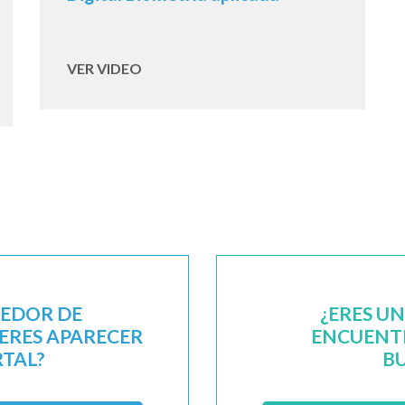
VER VIDEO
EEDOR DE
¿ERES U
IERES APARECER
ENCUENTR
RTAL?
B