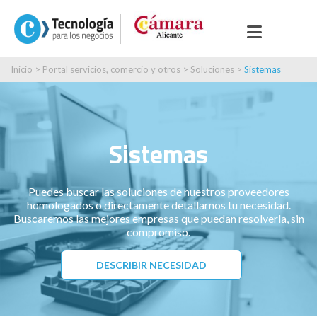
Inicio
>
Portal servicios, comercio y otros
>
Soluciones
>
Sistemas
Sistemas
Puedes buscar las soluciones de nuestros proveedores
homologados o directamente detallarnos tu necesidad.
Buscaremos las mejores empresas que puedan resolverla, sin
compromiso.
DESCRIBIR NECESIDAD