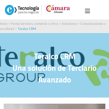
Inicio
>
Portal servicios, comercio y otros
>
Soluciones
>
Comunicaciones y
movilidad
>
Teralco CRM
Teralco CRM
Una solución de Terciario
Avanzado