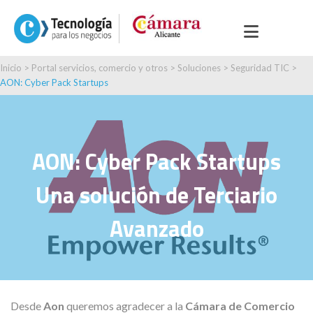
Inicio
>
Portal servicios, comercio y otros
>
Soluciones
>
Seguridad TIC
>
AON: Cyber Pack Startups
AON: Cyber Pack Startups
Una solución de Terciario
Avanzado
Desde
Aon
queremos agradecer a la
Cámara de Comercio