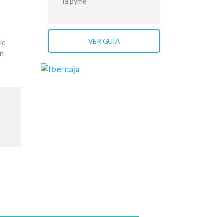
la pyme
VER GUÍA
le
un