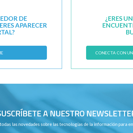
EEDOR DE
¿ERES U
IERES APARECER
ENCUENTR
RTAL?
B
ME
CONECTA CON UN 
SUSCRÍBETE A NUESTRO NEWSLETTE
todas las novedades sobre las tecnologías de la información para e